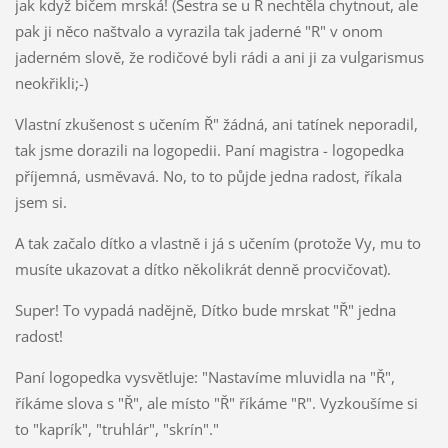
jak když bičem mrská! (Sestra se u R nechtěla chytnout, ale
pak ji něco naštvalo a vyrazila tak jaderné "R" v onom
jaderném slově, že rodičové byli rádi a ani ji za vulgarismus
neokřikli;-)
Vlastní zkušenost s učením Ř" žádná, ani tatínek neporadil,
tak jsme dorazili na logopedii. Paní magistra - logopedka
příjemná, usměvavá. No, to to půjde jedna radost, říkala
jsem si.
A tak začalo dítko a vlastně i já s učením (protože Vy, mu to
musíte ukazovat a dítko několikrát denně procvičovat).
Super! To vypadá nadějně, Dítko bude mrskat "Ř" jedna
radost!
Paní logopedka vysvětluje: "Nastavíme mluvidla na "Ř",
říkáme slova s "Ř", ale místo "Ř" říkáme "R". Vyzkoušíme si
to "kaprík", "truhlár", "skrín"."