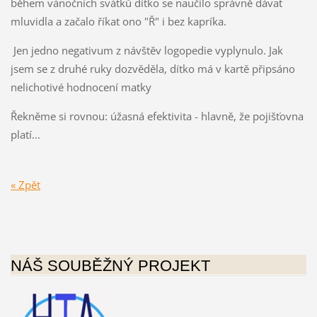
během vánočních svátků dítko se naučilo správně dávat
mluvidla a začalo říkat ono "Ř" i bez kapríka.
Jen jedno negativum z návštěv logopedie vyplynulo. Jak
jsem se z druhé ruky dozvěděla, dítko má v kartě připsáno
nelichotivé hodnocení matky
Řekněme si rovnou: úžasná efektivita - hlavně, že pojišťovna
platí...
« Zpět
NÁŠ SOUBĚŽNÝ PROJEKT