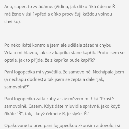
Ano, super, to zvládáme. (Vidina, jak dítko říká úderné Ř
mě žene v úsilí vpřed a dítko procvičuji každou volnou
chvilku).
Po několikáté kontrole jsem ale udělala zásadní chybu.
Vrtalo mi hlavou, jak se z kapríka stane kapřík. Proto jsem se
optala, jak to příjde, že z kapríka bude kapřík?
Paní logopedka mi vysvětlila, že samovolně. Nechápala jsem
(a nechápu dodnes) a tak jsem se zeptala dále "Jak,
samovolně?"
Paní logopedka zatla zuby a s úsměvem mi říká "Prostě
samovolně. Časem. Když dáte mluvidla správně, jako když
říkáte "Ř", tak, i když řeknete R, je slyšet Ř."
Opakovaně to před paní logopedkou zkouším a dovoluji si