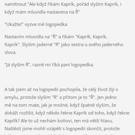
namítnout "Ale když říkám Kaprík, pořád slyším Kaprík, i
když mám mluvidla nastavena na Ř"
"Ukažte!" vyzve mě logopedka
Nastavím mluvidla na "Ř" a říkám "Kaprík, Kaprík,
Kaprík". Slyším jaderné "R" jako sestra u svého jaderného
slova.
"Já slyším Ř", razně mi říká paní logopedka.
A tak jsem až na logopedii pochopila, že celý život žiji v
omylu, protože slyším "R" a přitom je to "Ř". Jen jedno
mě na tom mate, jak je možné, když špatně slyším, že
dokáži rozlišit, když někdo řekne Kaprík od toho, když řekne
Kapřík? Ale to už nechám koňovi, ten má větší hlavu.
Naštěstí jsme mohli vzápětí s logopedií skončit, protože