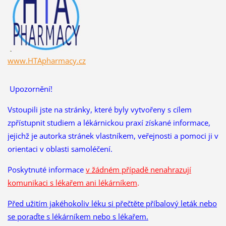
www.HTApharmacy.cz
Upozornění!
Vstoupili jste na stránky, které byly vytvořeny s cílem
zpřístupnit studiem a lékárnickou praxí získané informace,
jejichž je autorka stránek vlastníkem, veřejnosti a pomoci ji v
orientaci v oblasti samoléčení.
Poskytnuté informace
v žádném případě nenahrazují
komunikaci s lékařem ani lékárníkem
.
Před užitím jakéhokoliv léku si přečtěte příbalový leták nebo
se poraďte s lékárníkem nebo s lékařem.