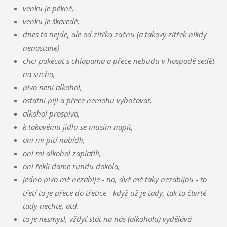
venku je pěkně,
venku je škaredě,
dnes to nejde, ale od zítřka začnu (a takový zítřek nikdy
nenastane)
chci pokecat s chlapama a přece nebudu v hospodě sedět
na sucho,
pivo není alkohol,
ostatní pijí a přece nemohu vybočovat,
alkohol prospívá,
k takovému jídlu se musím napít,
oni mi pití nabídli,
oni mi alkohol zaplatili,
oni řekli dáme rundu dokola,
jedno pivo mě nezabije - no, dvě mě taky nezabijou - to
třetí to je přece do třetice - když už je tady, tak to čtvrté
tady nechte, atd.
to je nesmysl, vždyť stát na nás (alkoholu) vydělává