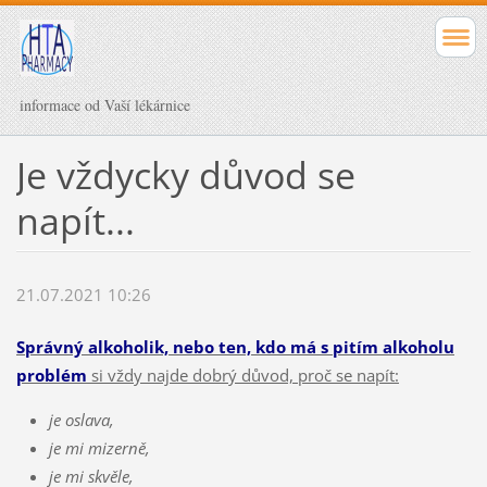
informace od Vaší lékárnice
Je vždycky důvod se
napít...
21.07.2021 10:26
Správný alkoholik, nebo ten, kdo má s pitím alkoholu
problém
si vždy najde dobrý důvod, proč se napít:
je oslava,
je mi mizerně,
je mi skvěle,