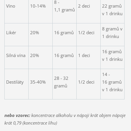
8 -
Víno
10-14%
2 deci
22 gramů
1,1 gramů
v 1 drinku
8 gramů v
Likér
20%
16 gramů
1/2 deci
1 drinku
16 gramů
Silná vína
20%
16 gramů
1 deci
v 1 drinku
14 -
28 - 32
Destiláty
35-40%
1/2 deci
16 gramů
gramů
v 1 drinku
nebo vzorec:
koncentrace alkoholu v nápoji krát objem nápoje
krát 0,79 (koncentrace líhu)