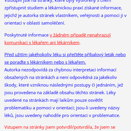
zpřístupnit studiem a lékárnickou praxí získané informace,
jejichž je autorka stránek vlastníkem, veřejnosti a pomoci ji v
orientaci v oblasti samoléčení.
Poskytnuté informace
v žádném případě nenahrazují
komunikaci s lékařem ani lékárníkem
.
Před užitím jakéhokoliv léku si přečtěte příbalový leták nebo
se poraďte s lékárníkem nebo s lékařem.
Autorka nezodpovídá za chybnou interpretaci informací
obsažených na stránkách a není odpovědná za jakékoliv
škody, které vzniknou následnými postupy či jednáním, jež
jsou provedena na základě obsahu těchto stránek. Léky
uvedené na stránkách mají laikům pouze osvětlit
problematiku a pomoci v orientaci; jsou-li uvedeny názvy
léků, jsou uvedeny nahodile pro orientaci v problematice.
Vstupem na stránky jsem potvrdil/potvrdila, že
jsem se