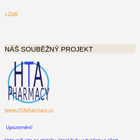
« Zpět
NÁŠ SOUBĚŽNÝ PROJEKT
www.HTApharmacy.cz
Upozornění!
Vstoupili jste na stránky, které byly vytvořeny s cílem