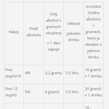
množství
čistého
čistý
alkoholu
alkohol v
velikost
v
gramech
Podíl
Nápoj
gramech,
obsažený
jednoho
alkoholu
který je
drinku
v 1 deci
obsažen v
nápoje
jednom
drinku
Pivo
16 gramů
4%
3,2 gramy
1/2 litru
stupňů10
v 1 drinku
Pivo 12
20 gramů
5%
4 gramů
1/2 litru
stupňů
v 1 drinku
16 -