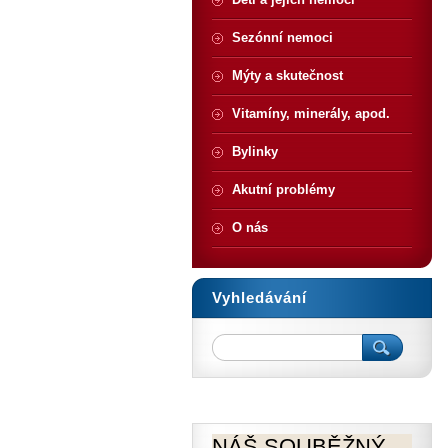
Sezónní nemoci
Mýty a skutečnost
Vitamíny, minerály, apod.
Bylinky
Akutní problémy
O nás
Vyhledávání
NÁŠ SOUBĚŽNÝ