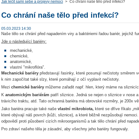
Jak léčit sami sebe a projevy nemocí
>
Co chrání naše tělo před infekcí?
Co chrání naše tělo před infekcí?
05.03.2023 14:30
Naše tělo se chrání před napadením viry a baktériemi řadou bariér, jejichž f
Jde o následující bariéry:
mechanické,
chemické,
anatomické,
vlastní "mikroflóra".
Mechanické bariéry
představují řasinky, které posunují nečistoty směrem 
k nim započítat také slzy, které pomáhají z očí vyplavit nečistoty.
Mezi
chemické bariéry
můžeme zařadit např. hlen, který máme na sliznicích
K
anatomickým bariérám
patří sliznice. Jedná se nejen o sliznice v nose a 
trávicího traktu, atd. Tato ochranná bariéra má obrovské rozměry, je 200x v
Jako bariéra pracuje také naše
vlastní mikrobiota,
které se dříve říkalo „mi
které obývají náš povrch (kůži, sliznice), a které běžně nezpůsobují nemoci.
odpovědí proti působení cizích mikroorganismů a tak tělo chrání před napad
Pro zdraví našeho těla je zásadní, aby všechny jeho bariéry fungovaly.