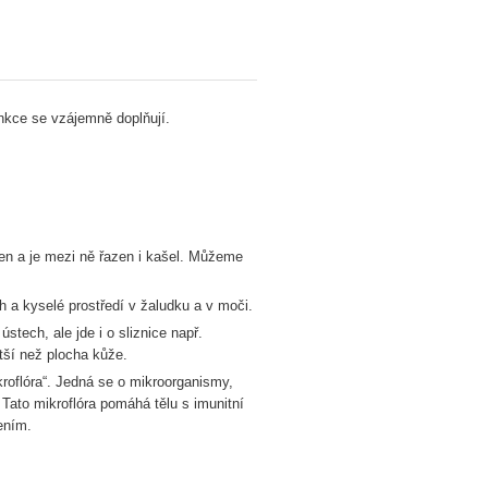
unkce se vzájemně doplňují.
ven a je mezi ně řazen i kašel. Můžeme
 a kyselé prostředí v žaludku a v moči.
ústech, ale jde i o sliznice např.
ětší než plocha kůže.
kroflóra“. Jedná se o mikroorganismy,
 Tato mikroflóra pomáhá tělu s imunitní
ením.