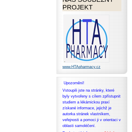
PROJEKT
www.HTApharmacy.cz
Upozornění!
Vstoupili jste na stránky, které
byly vytvořeny s cílem zpřístupnit
studiem a lékárnickou praxí
získané informace, jejichž je
autorka stránek vlastníkem,
veřejnosti a pomoci ji v orientaci v
oblasti samoléčení.