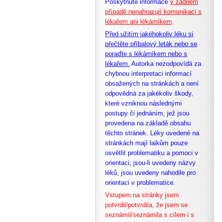
Poskytnuté informace
v žádném
případě nenahrazují komunikaci s
lékařem ani lékárníkem
.
Před užitím jakéhokoliv léku si
přečtěte příbalový leták nebo se
poraďte s lékárníkem nebo s
lékařem.
Autorka nezodpovídá za
chybnou interpretaci informací
obsažených na stránkách a není
odpovědná za jakékoliv škody,
které vzniknou následnými
postupy či jednáním, jež jsou
provedena na základě obsahu
těchto stránek. Léky uvedené na
stránkách mají laikům pouze
osvětlit problematiku a pomoci v
orientaci; jsou-li uvedeny názvy
léků, jsou uvedeny nahodile pro
orientaci v problematice.
Vstupem na stránky jsem
potvrdil/potvrdila, že
jsem se
seznámil/seznámila s cílem i s