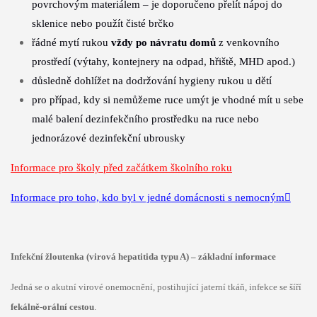
povrchovým materiálem
– je doporučeno přelít nápoj do
sklenice nebo použít čisté brčko
řádné mytí rukou
vždy po návratu domů
z venkovního
prostředí (výtahy,
kontejnery na odpad, hřiště, MHD apod.)
důsledně dohlížet na dodržování hygieny rukou u dětí
pro případ, kdy si nemůžeme ruce umýt je vhodné mít u sebe
malé balení
dezinfekčního prostředku na ruce nebo
jednorázové dezinfekční ubrousky
Informace pro školy před začátkem školního roku
Informace pro toho, kdo byl v jedné domácnosti s nemocným
Infekční žloutenka (virová hepatitida typu A) – základní informace
Jedná se o akutní virové onemocnění, postihující jaterní tkáň, infekce se šíří
fekálně-orální cestou
.