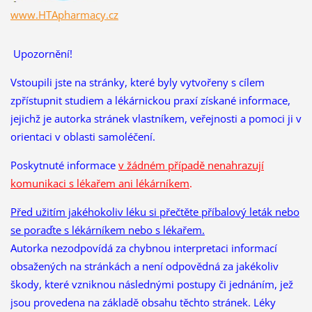
www.HTApharmacy.cz
Upozornění!
Vstoupili jste na stránky, které byly vytvořeny s cílem
zpřístupnit studiem a lékárnickou praxí získané informace,
jejichž je autorka stránek vlastníkem, veřejnosti a pomoci ji v
orientaci v oblasti samoléčení.
Poskytnuté informace
v žádném případě nenahrazují
komunikaci s lékařem ani lékárníkem
.
Před užitím jakéhokoliv léku si přečtěte příbalový leták nebo
se poraďte s lékárníkem nebo s lékařem.
Autorka nezodpovídá za chybnou interpretaci informací
obsažených na stránkách a není odpovědná za jakékoliv
škody, které vzniknou následnými postupy či jednáním, jež
jsou provedena na základě obsahu těchto stránek. Léky