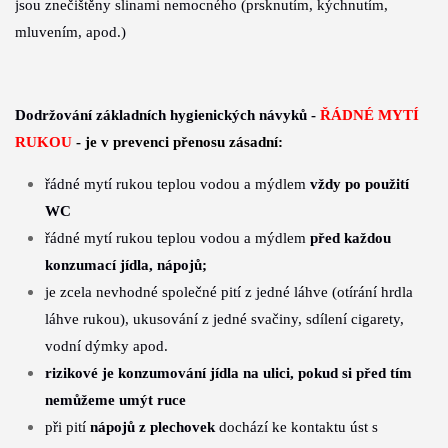
jsou znečištěny slinami nemocného (prsknutím, kýchnutím,
mluvením, apod.)
Dodržování základních hygienických návyků -
ŘÁDNÉ MYTÍ
RUKOU
- je v prevenci přenosu zásadní:
řádné mytí rukou teplou vodou a mýdlem
vždy po použití
WC
řádné mytí rukou teplou vodou a mýdlem
před každou
konzumací jídla,
nápojů;
je zcela nevhodné společné pití z jedné láhve (otírání hrdla
láhve
rukou), ukusování z jedné svačiny, sdílení cigarety,
vodní dýmky apod.
rizikové je konzumování jídla na ulici, pokud si před tím
nemůžeme umýt
ruce
při pití
nápojů z plechovek
dochází ke kontaktu úst s