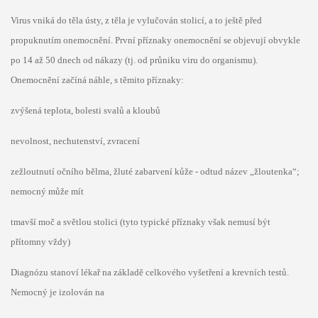
Virus vniká do těla ústy, z těla je vylučován stolicí, a to ještě před
propuknutím onemocnění. První
příznaky onemocnění se objevují obvykle
po 14 až 50 dnech od nákazy (tj. od průniku viru do
organismu).
Onemocnění začíná náhle, s těmito příznaky:
zvýšená teplota, bolesti svalů a kloubů
nevolnost, nechutenství, zvracení
zežloutnutí očního bělma, žluté zabarvení kůže - odtud název „žloutenka“;
nemocný může mít
tmavší moč a světlou stolici (tyto typické příznaky však nemusí být
přítomny vždy)
Diagnózu stanoví lékař na základě celkového vyšetření a krevních testů.
Nemocný je izolován na