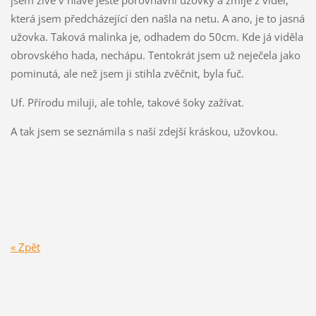
jsem živě v hlavě ještě porovnávní užovky a zmije z videí,
která jsem předcházející den našla na netu. A ano, je to jasná
užovka. Taková malinka je, odhadem do 50cm. Kde já viděla
obrovského hada, nechápu. Tentokrát jsem už neječela jako
pominutá, ale než jsem ji stihla zvěčnit, byla fuč.
Uf. Přírodu miluji, ale tohle, takové šoky zažívat.
A tak jsem se seznámila s naší zdejší kráskou, užovkou.
« Zpět