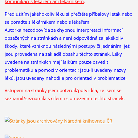
komunikaci s lékařem ani lékárníkem
.
Před užitím jakéhokoliv léku si přečtěte příbalový leták nebo
se poraďte s lékárníkem nebo s lékařem.
Autorka nezodpovídá za chybnou interpretaci informací
obsažených na stránkách a není odpovědná za jakékoliv
škody, které vzniknou následnými postupy či jednáním, jež
jsou provedena na základě obsahu těchto stránek. Léky
uvedené na stránkách mají laikům pouze osvětlit
problematiku a pomoci v orientaci; jsou-li uvedeny názvy
léků, jsou uvedeny nahodile pro orientaci v problematice.
Vstupem na stránky jsem potvrdil/potvrdila, že
jsem se
seznámil/seznámila s cílem i s omezením těchto stránek.