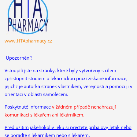
www.HTApharmacy.cz
Upozornění!
Vstoupili jste na stránky, které byly vytvořeny s cílem
zpřístupnit studiem a lékárnickou praxí získané informace,
jejichž je autorka stránek vlastníkem, veřejnosti a pomoci ji v
orientaci v oblasti samoléčení.
Poskytnuté informace
v žádném případě nenahrazují
komunikaci s lékařem ani lékárníkem
.
Před užitím jakéhokoliv léku si přečtěte příbalový leták nebo
se poraďte s lékárníkem nebo s lékařem.